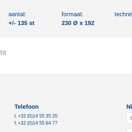
aantal:
formaat:
techni
+/- 135 st
230 Ø x 192
cht
Telefoon
N
t.
+32 (0)14 55 35 20
f. +32 (0)14 55 64 77